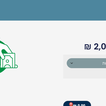
₪
2,
0
₪
0.00